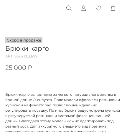
Скоро в продаже
Брюки карго
АРТ.
SS26.10.33/99
25 000 ₽
Брюки-карго выполнены из легкого натурального хлопка в
полной длине О-силуэта. Пояс модели оформлен резинкой и
кулиской на фиксаторах, позволяющей идеально
регулировать посадку. По низу брюк предусмотрена кулиска
с регулируемой резинкой и системой фиксации лишней
длины. Благодаря этому модель можно адаптировать под
разный рост. Для аккуратного внешнего вида резинка
закрепляется клапаном на кнопке. На передней части