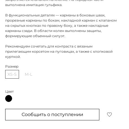
выполнена имитация гульфика.
В функциональных деталях — карманы в боковых швах,
прорезные карманы по бокам, накладной карман с клапаном
на скрытых кнопках по правому боку, а также накладные
карманы сзади. В области колен выполнены защипы,
формирующие объемный силуэт.
Рекомендуем сочетать для контраста с вязаным
прилегающим корсетом на пуговицах, а также с хлопковой
курткой.
Размер
XS-S
M-L
Цвет
Сообщить о поступлении