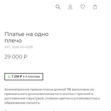
Платье на одно
плечо
АРТ.
SS26.40.43/99
29 000 ₽
7 250 ₽
x 4
платежа
Асимметричное прямое платье длиной 7/8 выполнено из
премиального длинноволокнистого хлопка с прочной и
долговечной структурой, стойким цветом и устойчивостью к
образованию пилинга.