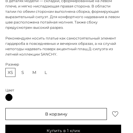
В деталях модели — складки, сформированные на левом
плече, и мягко ниспадающая правая сторона. В области
талии по обеим сторонам выполнена сборка, формирующая
выразительный силуэт. Для комфортного надевания в левом
шве расположена потайная молния. Также сбоку
предусмотрен высокий разрез.
Рекомендуем носить платье как самостоятельный элемент
гардероба в повседневных и вечерних образах, а на случай
непогоды надевать поверх акцентный плащ Д-силуэта из
летней коллекции SANCHY.
Размер
XS
S
M
L
Цвет
В корзину
Купить в 1 клик